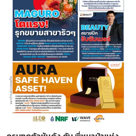
ครบทุกตัวหุ้นดัง กับ พี่หมาป่าแห่ง