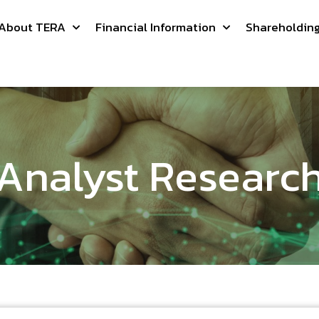
About TERA
Financial Information
Shareholdin
Analyst Researc