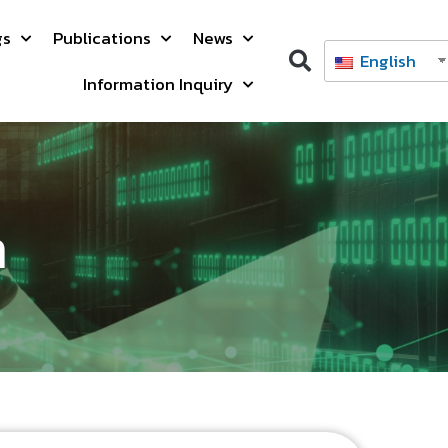
gs
Publications
News
English
Information Inquiry
h