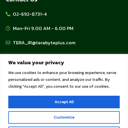
02-692-8731-4
Mon-Fri 9.00 AM - 6.00 PM
TERA_IR@terabyteplus.com
Privacy Policy
We value your privacy
We use cookies to enhance your browsing experience, serve
Personal Data Protection Policy
personalized ads or content, and analyze our traffic. By
clicking "Accept All", you consent to our use of cookies.
Cookie Policy
Accept All
Privacy Policy for Customers and Partners
Customize