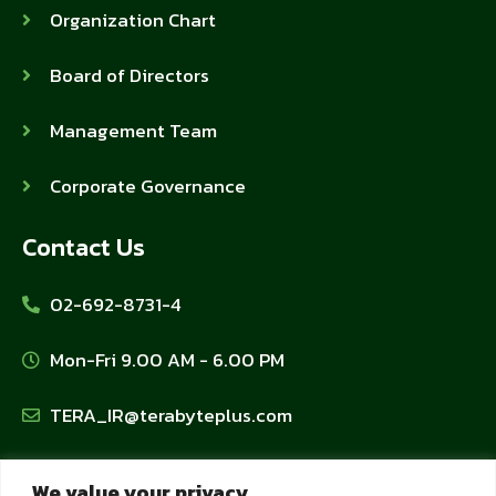
Organization Chart
Board of Directors
Management Team
Corporate Governance
Contact Us
02-692-8731-4
Mon-Fri 9.00 AM - 6.00 PM
TERA_IR@terabyteplus.com
Privacy Policy
We value your privacy