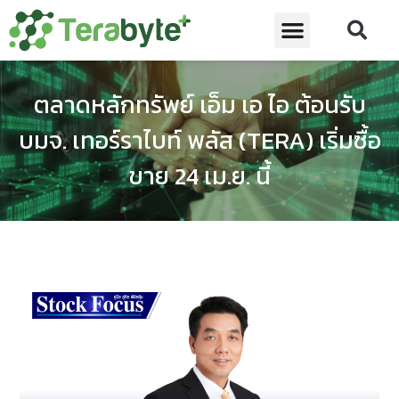
ตลาดหลักทรัพย์ เอ็ม เอ ไอ ต้อนรับ
บมจ. เทอร์ราไบท์ พลัส (TERA) เริ่มซื้อ
ขาย 24 เม.ย. นี้