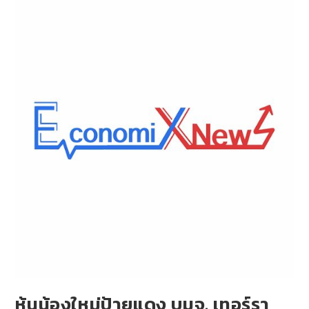
หุ้นน้องใหม่ป้ายแดง บมจ. เทอร์รา