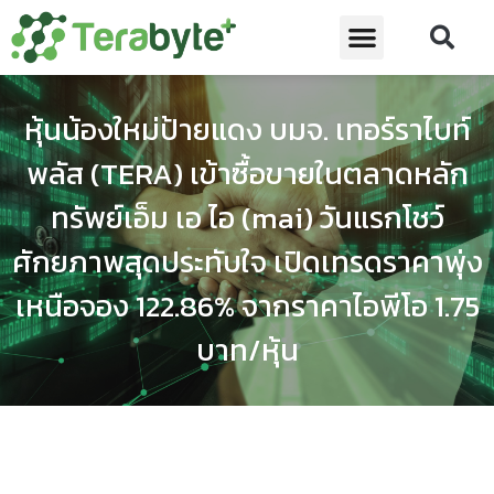
หุ้นน้องใหม่ป้ายแดง บมจ. เทอร์ราไบท์
พลัส (TERA) เข้าซื้อขายในตลาดหลัก
ทรัพย์เอ็ม เอ ไอ (mai) วันแรกโชว์
ศักยภาพสุดประทับใจ เปิดเทรดราคาพุ่ง
เหนือจอง 122.86% จากราคาไอพีโอ 1.75
บาท/หุ้น