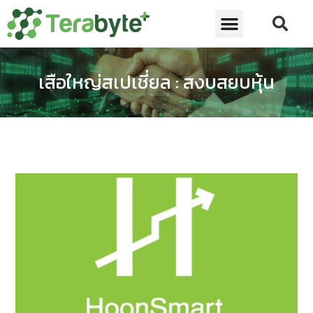
เสือใหญ่สเปเชี่ยล : สงบสยบหุ้น