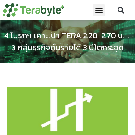
4 โบรกฯ เคาะเป้า TERA 2.20-2.70 บ. …
3 กลุ่มธุรกิจดันรายได้ 3 ปีโตกระฉูด