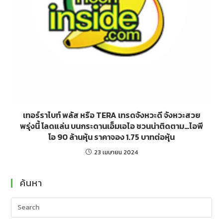
เทอร์ราไบท์ พลัส หรือ TERA เทรดจังหวะดี จังหวะสวย
พรุ่งนี้ โลดแล่น บนกระดานเอ็มเอไอ ชวนน่าติดตาม…ไอพี
โอ 90 ล้านหุ้น ราคาจอง 1.75 บาทต่อหุ้น
23 เมษายน 2024
ค้นหา