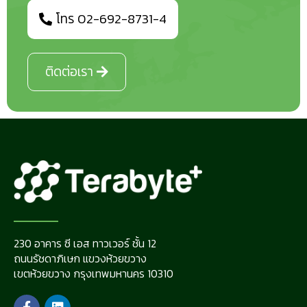
โทร 02-692-8731-4
ติดต่อเรา
230 อาคาร ซี เอส ทาวเวอร์ ชั้น 12
ถนนรัชดาภิเษก แขวงห้วยขวาง
เขตห้วยขวาง กรุงเทพมหานคร 10310