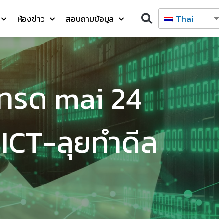
ห้องข่าว
สอบถามข้อมูล
Thai
เทรด mai 24
 ICT-ลุยทำดีล