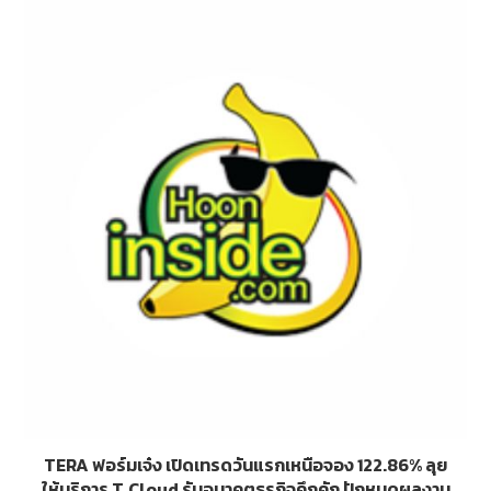
TERA ฟอร์มเจ๋ง เปิดเทรดวันแรกเหนือจอง 122.86% ลุย
ให้บริการ T.Cloud รับอนาคตธุรกิจคึกคัก ปักหมุดผลงาน