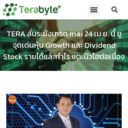
TERA ลั่นระฆังเทรด mai 24 เม.ย. นี้ ชู
จุดเด่นหุ้น Growth และ Dividend
Stock รายได้และกำไร แตะนิวไฮต่อเนื่อง