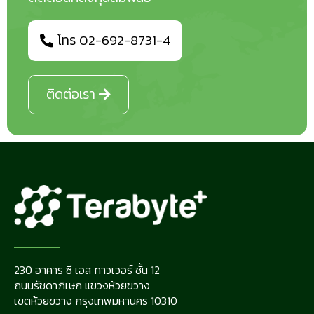
โทร 02-692-8731-4
ติดต่อเรา
230 อาคาร ซี เอส ทาวเวอร์ ชั้น 12
ถนนรัชดาภิเษก แขวงห้วยขวาง
เขตห้วยขวาง กรุงเทพมหานคร 10310