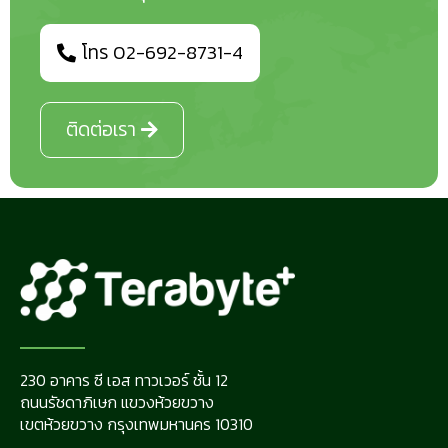
โทร 02-692-8731-4
ติดต่อเรา
230 อาคาร ซี เอส ทาวเวอร์ ชั้น 12
ถนนรัชดาภิเษก แขวงห้วยขวาง
เขตห้วยขวาง กรุงเทพมหานคร 10310