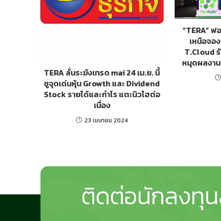
“TERA” ฟอร
เหนือจอง
T.Cloud ร
หมุดผลงาน 3
TERA ลั่นระฆังเทรด mai 24 เม.ย. นี้
ชูจุดเด่นหุ้น Growth และ Dividend
Stock รายได้และกำไร แตะนิวไฮต่อ
เนื่อง
23 เมษายน 2024
ติดต่อนักลงทุน