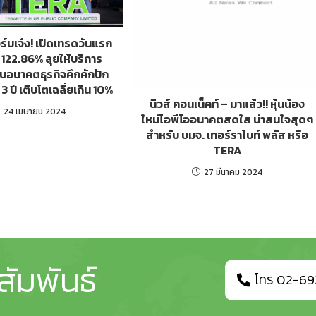
์มเจ๋ง! เปิดเทรดวันแรก
 122.86% ลุยให้บริการ
ับอนาคตธุรกิจคึกคักปัก
 ปี เติบโตเฉลี่ยเกิน 10%
นิวส์ คอนเน็คท์ – มาแล้ว!! หุ้นน้อง
24 เมษายน 2024
ใหม่ไอพีโออนาคตสดใส น่าสนใจสุดๆ
สำหรับ บมจ. เทอร์ราไบท์ พลัส หรือ
TERA
27 มีนาคม 2024
สัมพันธ์
โทร 02-69