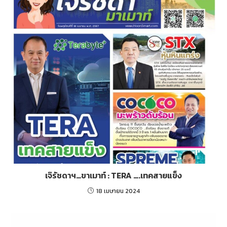
เจ๊รัชดาฯ…ขาเมาท์ : TERA ….เทคสายแข็ง
18 เมษายน 2024