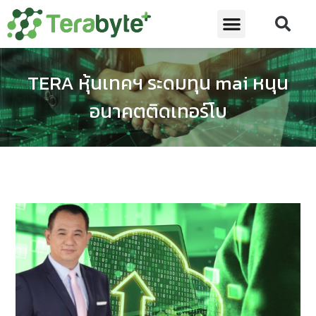
TERA หุ้นเทคฯ ระดมทุน mai หนุน
อนาคตติดเทอร์โบ