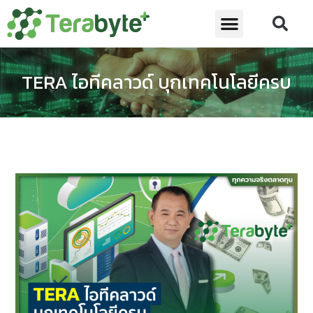
TERA ไอทีคลาวด์ บุกเทคโนโลยีครบ